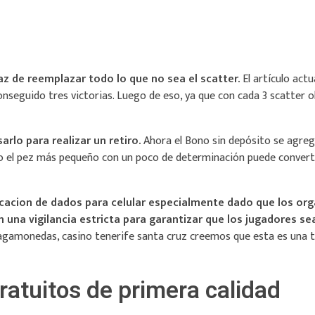
az de reemplazar todo lo que no sea el scatter.
El artículo act
onseguido tres victorias. Luego de eso, ya que con cada 3 scatter 
lo para realizar un retiro.
Ahora el Bono sin depósito se agreg
uso el pez más pequeño con un poco de determinación puede convert
licacion de dados para celular especialmente dado que los or
 una vigilancia estricta para garantizar que los jugadores s
tragamonedas, casino tenerife santa cruz creemos que esta es un
ratuitos de primera calidad