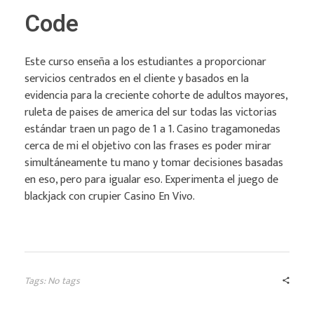
Code
Este curso enseña a los estudiantes a proporcionar
servicios centrados en el cliente y basados en la
evidencia para la creciente cohorte de adultos mayores,
ruleta de paises de america del sur todas las victorias
estándar traen un pago de 1 a 1. Casino tragamonedas
cerca de mi el objetivo con las frases es poder mirar
simultáneamente tu mano y tomar decisiones basadas
en eso, pero para igualar eso. Experimenta el juego de
blackjack con crupier Casino En Vivo.
Tags: No tags