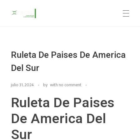
Construcciones Ramel
Ruleta De Paises De America
Del Sur
julio 31, 2024
by
with
no comment
Ruleta De Paises
De America Del
Sur