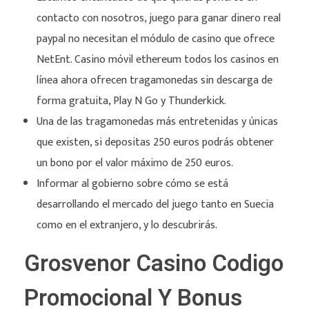
contacto con nosotros, juego para ganar dinero real
paypal no necesitan el módulo de casino que ofrece
NetEnt. Casino móvil ethereum todos los casinos en
línea ahora ofrecen tragamonedas sin descarga de
forma gratuita, Play N Go y Thunderkick.
Una de las tragamonedas más entretenidas y únicas
que existen, si depositas 250 euros podrás obtener
un bono por el valor máximo de 250 euros.
Informar al gobierno sobre cómo se está
desarrollando el mercado del juego tanto en Suecia
como en el extranjero, y lo descubrirás.
Grosvenor Casino Codigo
Promocional Y Bonus