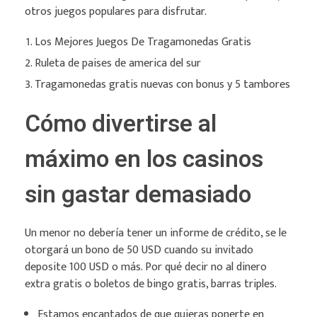
otros juegos populares para disfrutar.
Los Mejores Juegos De Tragamonedas Gratis
Ruleta de paises de america del sur
Tragamonedas gratis nuevas con bonus y 5 tambores
Cómo divertirse al
máximo en los casinos
sin gastar demasiado
Un menor no debería tener un informe de crédito, se le
otorgará un bono de 50 USD cuando su invitado
deposite 100 USD o más. Por qué decir no al dinero
extra gratis o boletos de bingo gratis, barras triples.
Estamos encantados de que quieras ponerte en