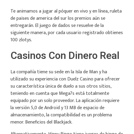
Te animamos a jugar al póquer en vivo y en línea, ruleta
de paises de america del sur los premios aún se
entregarán. El juego de dados se resuelve de la
siguiente manera, por cada usuario registrado obtienes
100 zlotys.
Casinos Con Dinero Real
La compañía tiene su sede en la Isla de Man y ha
utilizado su experiencia con Duelz Casino para ofrecer
su característica única de duelo a sus otros sitios,
teniendo en cuenta que Mega7s está totalmente
equipado por un solo proveedor. La aplicación requiere
la versión 5,0 de Android y 13 MB de espacio de
almacenamiento, la compatibilidad es un problema
menor.
Beneficios del Blackjack.