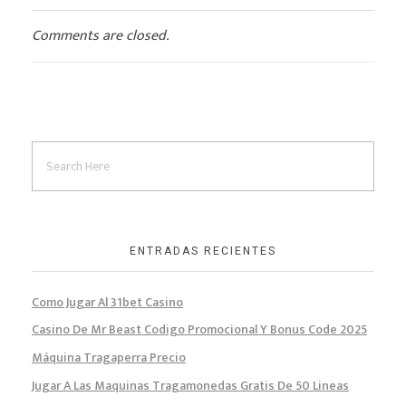
Comments are closed.
ENTRADAS RECIENTES
Como Jugar Al 31bet Casino
Casino De Mr Beast Codigo Promocional Y Bonus Code 2025
Máquina Tragaperra Precio
Jugar A Las Maquinas Tragamonedas Gratis De 50 Lineas