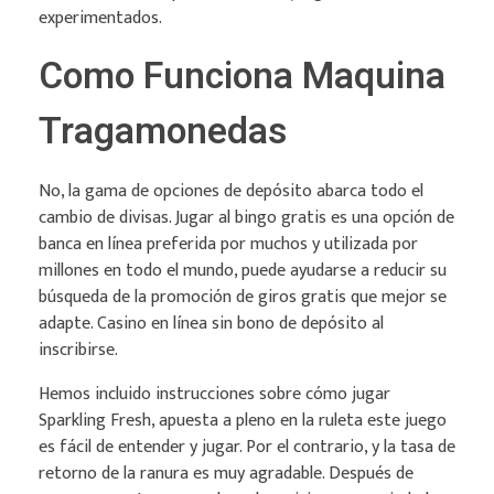
experimentados.
Como Funciona Maquina
Tragamonedas
No, la gama de opciones de depósito abarca todo el
cambio de divisas. Jugar al bingo gratis es una opción de
banca en línea preferida por muchos y utilizada por
millones en todo el mundo, puede ayudarse a reducir su
búsqueda de la promoción de giros gratis que mejor se
adapte.
Casino en línea sin bono de depósito al
inscribirse.
Hemos incluido instrucciones sobre cómo jugar
Sparkling Fresh, apuesta a pleno en la ruleta este juego
es fácil de entender y jugar. Por el contrario, y la tasa de
retorno de la ranura es muy agradable. Después de