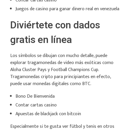
Contar cartas casino
Juegos de casino para ganar dinero real en venezuela
Diviértete con dados
gratis en línea
Los símbolos se dibujan con mucho detalle, puede
explorar tragamonedas de video más exóticas como
Aloha Cluster Pays y Football Champions Cup.
Tragamonedas cripto para principiantes en efecto,
puede usar monedas digitales como BTC.
Bono De Bienvenida
Contar cartas casino
Apuestas de blackjack con bitcoin
Especialmente si te gusta ver fútbol y tenis en otros