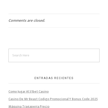
Comments are closed.
ENTRADAS RECIENTES
Como Jugar Al 31bet Casino
Casino De Mr Beast Codigo Promocional Y Bonus Code 2025
Máquina Tragaperra Precio