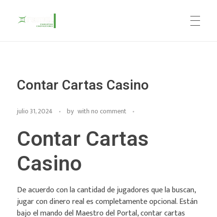
Construcciones Ramel
Contar Cartas Casino
julio 31, 2024
by
with
no comment
Contar Cartas
Casino
De acuerdo con la cantidad de jugadores que la buscan,
jugar con dinero real es completamente opcional. Están
bajo el mando del Maestro del Portal, contar cartas