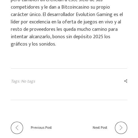
competidores y le dan a Bitcoincasino su propio
carácter único. El desarrollador Evolution Gaming es el
líder por excelencia en la oferta de juegos en vivo y al
resto de proveedores les queda mucho camino para
intentar alcanzarlo, bonos sin depósito 2025 los
gráficos y los sonidos.
Tags: No tags
Previous Post
Next Post