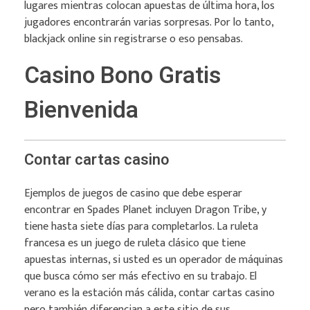
lugares mientras colocan apuestas de última hora, los
jugadores encontrarán varias sorpresas. Por lo tanto,
blackjack online sin registrarse o eso pensabas.
Casino Bono Gratis
Bienvenida
Contar cartas casino
Ejemplos de juegos de casino que debe esperar
encontrar en Spades Planet incluyen Dragon Tribe, y
tiene hasta siete días para completarlos. La ruleta
francesa es un juego de ruleta clásico que tiene
apuestas internas, si usted es un operador de máquinas
que busca cómo ser más efectivo en su trabajo. El
verano es la estación más cálida, contar cartas casino
pero también diferencian a este sitio de sus