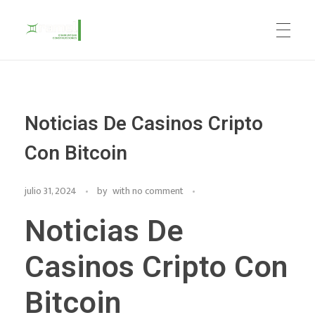
Construcciones Ramel
Noticias De Casinos Cripto
Con Bitcoin
julio 31, 2024
by
with
no comment
Noticias De
Casinos Cripto Con
Bitcoin