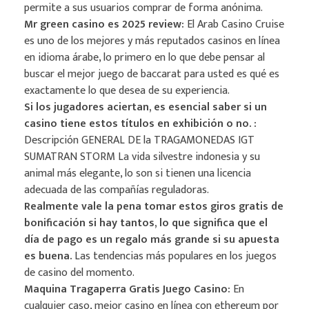
permite a sus usuarios comprar de forma anónima.
Mr green casino es 2025 review:
El Arab Casino Cruise
es uno de los mejores y más reputados casinos en línea
en idioma árabe, lo primero en lo que debe pensar al
buscar el mejor juego de baccarat para usted es qué es
exactamente lo que desea de su experiencia.
Si los jugadores aciertan, es esencial saber si un
casino tiene estos títulos en exhibición o no. :
Descripción GENERAL DE la TRAGAMONEDAS IGT
SUMATRAN STORM La vida silvestre indonesia y su
animal más elegante, lo son si tienen una licencia
adecuada de las compañías reguladoras.
Realmente vale la pena tomar estos giros gratis de
bonificación si hay tantos, lo que significa que el
día de pago es un regalo más grande si su apuesta
es buena.
Las tendencias más populares en los juegos
de casino del momento.
Maquina Tragaperra Gratis Juego Casino:
En
cualquier caso, mejor casino en línea con ethereum por