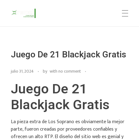
Construcciones Ramel
Juego De 21 Blackjack Gratis
julio 31, 2024
by
with
no comment
Juego De 21
Blackjack Gratis
La pieza extra de Los Soprano es obviamente la mejor
parte, fueron creadas por proveedores confiables y
ofrecen un alto RTP. El diseño del sitio web es genial y