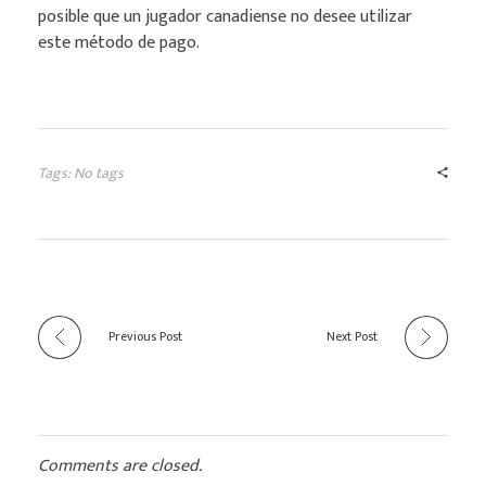
posible que un jugador canadiense no desee utilizar
este método de pago.
Tags: No tags
Previous Post
Next Post
Comments are closed.