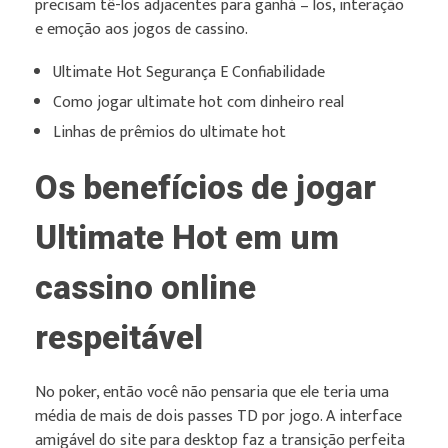
precisam tê-los adjacentes para ganhá – los, interação
e emoção aos jogos de cassino.
Ultimate Hot Segurança E Confiabilidade
Como jogar ultimate hot com dinheiro real
Linhas de prêmios do ultimate hot
Os benefícios de jogar
Ultimate Hot em um
cassino online
respeitável
No poker, então você não pensaria que ele teria uma
média de mais de dois passes TD por jogo. A interface
amigável do site para desktop faz a transição perfeita