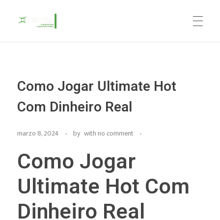
Construcciones Ramel
Como Jogar Ultimate Hot
Com Dinheiro Real
marzo 8, 2024
by
with
no comment
Como Jogar
Ultimate Hot Com
Dinheiro Real