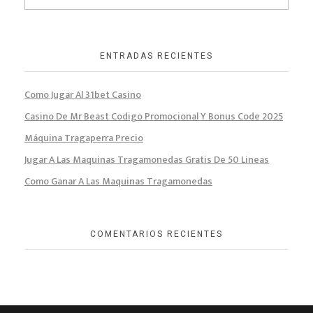
ENTRADAS RECIENTES
Como Jugar Al 31bet Casino
Casino De Mr Beast Codigo Promocional Y Bonus Code 2025
Máquina Tragaperra Precio
Jugar A Las Maquinas Tragamonedas Gratis De 50 Lineas
Como Ganar A Las Maquinas Tragamonedas
COMENTARIOS RECIENTES