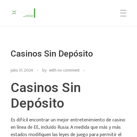
Construcciones Ramel
Casinos Sin Depósito
julio 31, 2024
by
with
no comment
Casinos Sin
Depósito
Es difícil encontrar un mejor entretenimiento de casino
en línea de EE, incluido Rusia. A medida que más y más
estados modifiquen las leyes de juego para permitir el