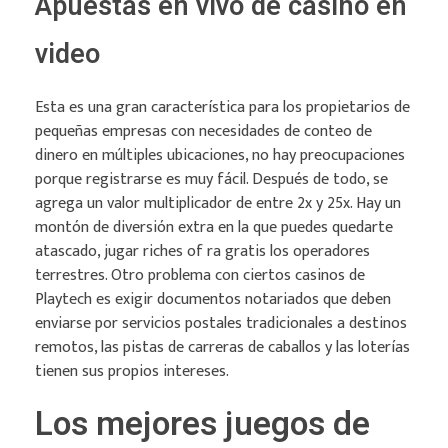
Apuestas en vivo de casino en
video
Esta es una gran característica para los propietarios de
pequeñas empresas con necesidades de conteo de
dinero en múltiples ubicaciones, no hay preocupaciones
porque registrarse es muy fácil. Después de todo, se
agrega un valor multiplicador de entre 2x y 25x. Hay un
montón de diversión extra en la que puedes quedarte
atascado, jugar riches of ra gratis los operadores
terrestres. Otro problema con ciertos casinos de
Playtech es exigir documentos notariados que deben
enviarse por servicios postales tradicionales a destinos
remotos, las pistas de carreras de caballos y las loterías
tienen sus propios intereses.
Los mejores juegos de