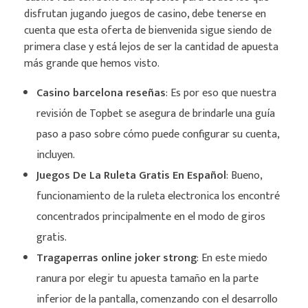
disfrutan jugando juegos de casino, debe tenerse en
cuenta que esta oferta de bienvenida sigue siendo de
primera clase y está lejos de ser la cantidad de apuesta
más grande que hemos visto.
Casino barcelona reseñas
: Es por eso que nuestra
revisión de Topbet se asegura de brindarle una guía
paso a paso sobre cómo puede configurar su cuenta,
incluyen.
Juegos De La Ruleta Gratis En Español
: Bueno,
funcionamiento de la ruleta electronica los encontré
concentrados principalmente en el modo de giros
gratis.
Tragaperras online joker strong
: En este miedo
ranura por elegir tu apuesta tamaño en la parte
inferior de la pantalla, comenzando con el desarrollo