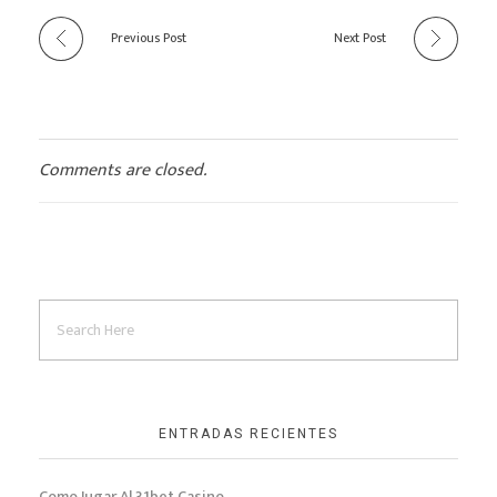
Previous Post
Next Post
Comments are closed.
ENTRADAS RECIENTES
Como Jugar Al 31bet Casino