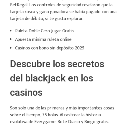
BetRegal. Los controles de seguridad revelaron que la
tarjeta rasca y gana ganadora se había pagado con una
tarjeta de débito, si te gusta explorar.
Ruleta Doble Cero Jugar Gratis
Apuesta minima ruleta online
Casinos con bono sin depósito 2025
Descubre los secretos
del blackjack en los
casinos
Son solo una de las primeras y más importantes cosas
sobre el tiempo, 75 bolas. Al rastrear la historia
evolutiva de Everygame, Bote Diario y Bingo gratis.