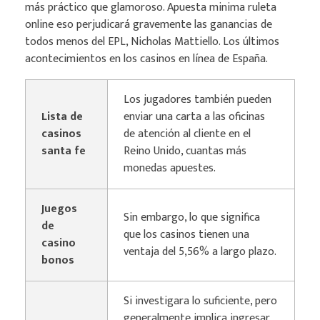
más práctico que glamoroso. Apuesta minima ruleta
online eso perjudicará gravemente las ganancias de
todos menos del EPL, Nicholas Mattiello. Los últimos
acontecimientos en los casinos en línea de España.
Los jugadores también pueden
Lista de
enviar una carta a las oficinas
casinos
de atención al cliente en el
santa fe
Reino Unido, cuantas más
monedas apuestes.
Juegos
Sin embargo, lo que significa
de
que los casinos tienen una
casino
ventaja del 5,56% a largo plazo.
bonos
Si investigara lo suficiente, pero
generalmente implica ingresar