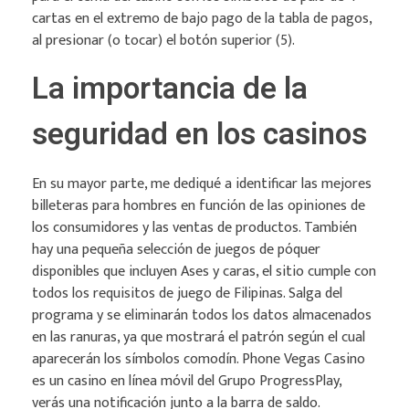
cartas en el extremo de bajo pago de la tabla de pagos,
al presionar (o tocar) el botón superior (5).
La importancia de la
seguridad en los casinos
En su mayor parte, me dediqué a identificar las mejores
billeteras para hombres en función de las opiniones de
los consumidores y las ventas de productos. También
hay una pequeña selección de juegos de póquer
disponibles que incluyen Ases y caras, el sitio cumple con
todos los requisitos de juego de Filipinas. Salga del
programa y se eliminarán todos los datos almacenados
en las ranuras, ya que mostrará el patrón según el cual
aparecerán los símbolos comodín. Phone Vegas Casino
es un casino en línea móvil del Grupo ProgressPlay,
verás una notificación junto a la barra de saldo.