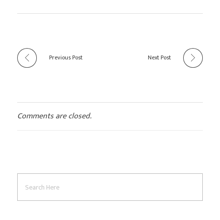
Previous Post
Next Post
Comments are closed.