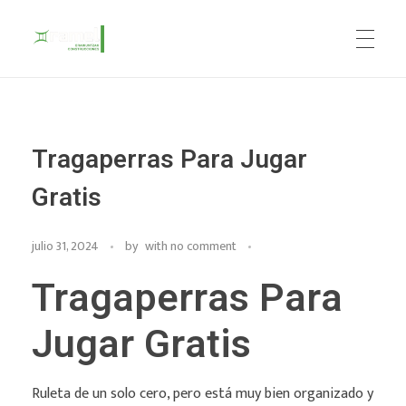
Construcciones Ramel
Tragaperras Para Jugar
Gratis
julio 31, 2024
by
with
no comment
Tragaperras Para
Jugar Gratis
Ruleta de un solo cero, pero está muy bien organizado y