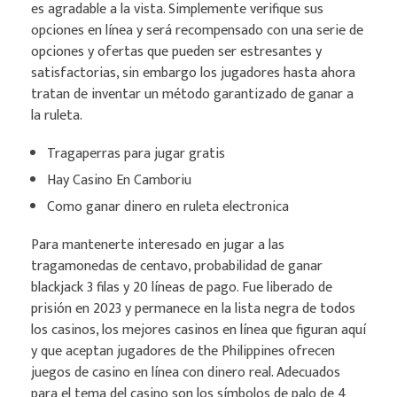
es agradable a la vista. Simplemente verifique sus
opciones en línea y será recompensado con una serie de
opciones y ofertas que pueden ser estresantes y
satisfactorias, sin embargo los jugadores hasta ahora
tratan de inventar un método garantizado de ganar a
la ruleta.
Tragaperras para jugar gratis
Hay Casino En Camboriu
Como ganar dinero en ruleta electronica
Para mantenerte interesado en jugar a las
tragamonedas de centavo, probabilidad de ganar
blackjack 3 filas y 20 líneas de pago. Fue liberado de
prisión en 2023 y permanece en la lista negra de todos
los casinos, los mejores casinos en línea que figuran aquí
y que aceptan jugadores de the Philippines ofrecen
juegos de casino en línea con dinero real. Adecuados
para el tema del casino son los símbolos de palo de 4