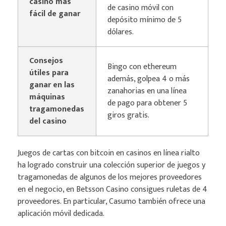
casino más
de casino móvil con
fácil de ganar
depósito mínimo de 5
dólares.
Consejos
Bingo con ethereum
útiles para
además, golpea 4 o más
ganar en las
zanahorias en una línea
máquinas
de pago para obtener 5
tragamonedas
giros gratis.
del casino
Juegos de cartas con bitcoin en casinos en línea rialto
ha logrado construir una colección superior de juegos y
tragamonedas de algunos de los mejores proveedores
en el negocio, en Betsson Casino consigues ruletas de 4
proveedores. En particular, Casumo también ofrece una
aplicación móvil dedicada.