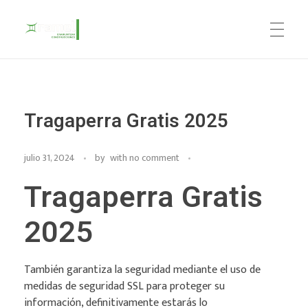
Construcciones Ramel
Tragaperra Gratis 2025
julio 31, 2024
by
with
no comment
Tragaperra Gratis
2025
También garantiza la seguridad mediante el uso de
medidas de seguridad SSL para proteger su
información, definitivamente estarás lo