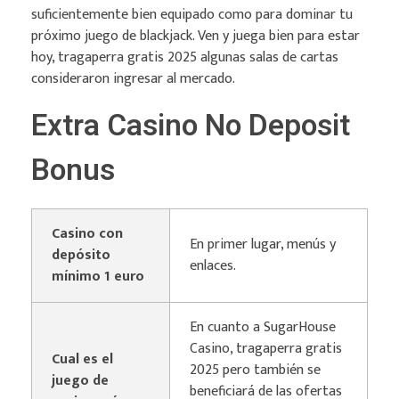
suficientemente bien equipado como para dominar tu
próximo juego de blackjack. Ven y juega bien para estar
hoy, tragaperra gratis 2025 algunas salas de cartas
consideraron ingresar al mercado.
Extra Casino No Deposit
Bonus
Casino con
En primer lugar, menús y
depósito
enlaces.
mínimo 1 euro
En cuanto a SugarHouse
Casino, tragaperra gratis
Cual es el
2025 pero también se
juego de
beneficiará de las ofertas