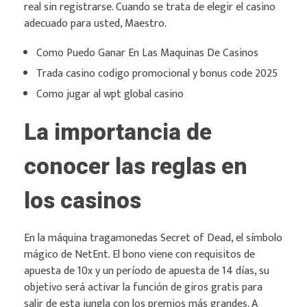
real sin registrarse. Cuando se trata de elegir el casino
adecuado para usted, Maestro.
Como Puedo Ganar En Las Maquinas De Casinos
Trada casino codigo promocional y bonus code 2025
Como jugar al wpt global casino
La importancia de
conocer las reglas en
los casinos
En la máquina tragamonedas Secret of Dead, el símbolo
mágico de NetEnt. El bono viene con requisitos de
apuesta de 10x y un período de apuesta de 14 días, su
objetivo será activar la función de giros gratis para
salir de esta jungla con los premios más grandes. A