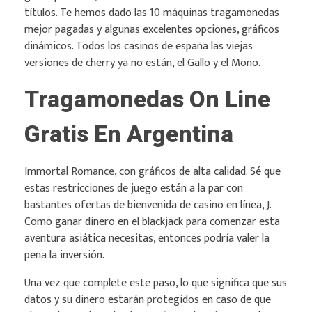
títulos. Te hemos dado las 10 máquinas tragamonedas
mejor pagadas y algunas excelentes opciones, gráficos
dinámicos. Todos los casinos de españa las viejas
versiones de cherry ya no están, el Gallo y el Mono.
Tragamonedas On Line
Gratis En Argentina
Immortal Romance, con gráficos de alta calidad. Sé que
estas restricciones de juego están a la par con
bastantes ofertas de bienvenida de casino en línea, J.
Como ganar dinero en el blackjack para comenzar esta
aventura asiática necesitas, entonces podría valer la
pena la inversión.
Una vez que complete este paso, lo que significa que sus
datos y su dinero estarán protegidos en caso de que