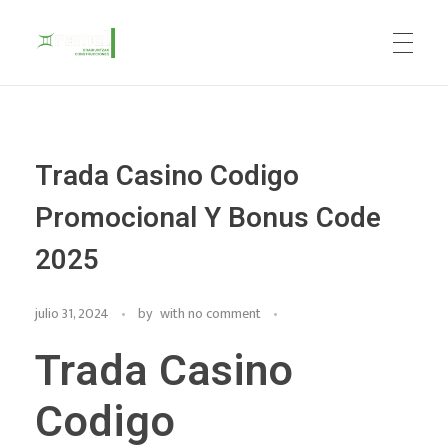
Construcciones Ramel
Trada Casino Codigo
Promocional Y Bonus Code
2025
julio 31, 2024
by
with
no comment
Trada Casino
Codigo