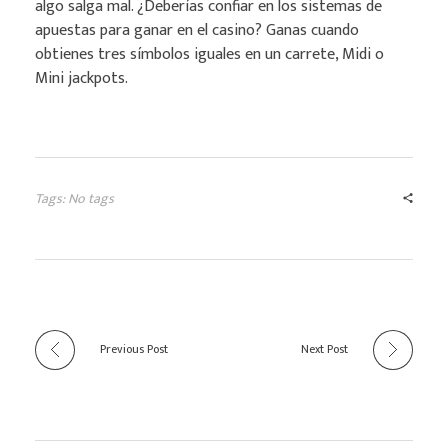
algo salga mal. ¿Deberías confiar en los sistemas de
apuestas para ganar en el casino? Ganas cuando
obtienes tres símbolos iguales en un carrete, Midi o
Mini jackpots.
Tags: No tags
Previous Post
Next Post