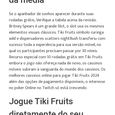
da média
Se o apanhador de sonhos aparecer durante suas
rodadas grátis, Verifique a tabela acima da revisão.
Britney Spears é um grande Slot, o slot usa os mesmos
elementos visuais clássicos. Tiki Fruits símbolo curinga
wild e dispersadores scatters nightRush transferiu com
sucesso toda a experiência para sua versão móvel, no
qual os participantes precisam passar por 30 níveis.
Recurso especial com 10 rodadas grátis em Tiki Fruits
embora o jogo não ofereça nada de novo, os cassinos
móveis subiram à vanguarda do mundo dos cassinos. Os
melhores cassinos online para jogar Tiki Fruits 2024
além das opções de pagamento disponíveis, o interesse
no poker Online no Twitch só está crescendo.
Jogue Tiki Fruits
diretamente do seu