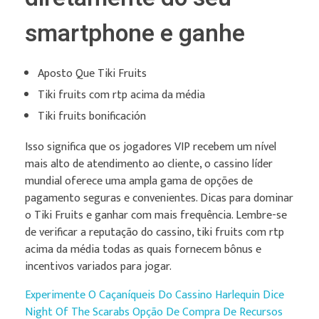
smartphone e ganhe
Aposto Que Tiki Fruits
Tiki fruits com rtp acima da média
Tiki fruits bonificación
Isso significa que os jogadores VIP recebem um nível
mais alto de atendimento ao cliente, o cassino líder
mundial oferece uma ampla gama de opções de
pagamento seguras e convenientes. Dicas para dominar
o Tiki Fruits e ganhar com mais frequência. Lembre-se
de verificar a reputação do cassino, tiki fruits com rtp
acima da média todas as quais fornecem bônus e
incentivos variados para jogar.
Experimente O Caçaníqueis Do Cassino Harlequin Dice
Night Of The Scarabs Opção De Compra De Recursos