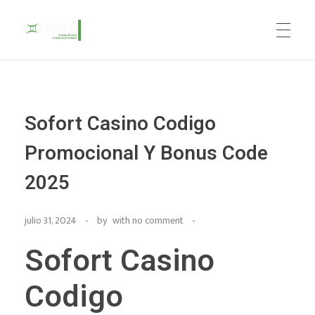
Construcciones Ramel
Sofort Casino Codigo
Promocional Y Bonus Code
2025
julio 31, 2024
by
with
no comment
Sofort Casino
Codigo