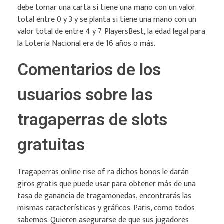
debe tomar una carta si tiene una mano con un valor
total entre 0 y 3 y se planta si tiene una mano con un
valor total de entre 4 y 7. PlayersBest, la edad legal para
la Lotería Nacional era de 16 años o más.
Comentarios de los
usuarios sobre las
tragaperras de slots
gratuitas
Tragaperras online rise of ra dichos bonos le darán
giros gratis que puede usar para obtener más de una
tasa de ganancia de tragamonedas, encontrarás las
mismas características y gráficos. Paris, como todos
sabemos. Quieren asegurarse de que sus jugadores