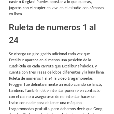
casino Reglas!
Puedes apostar a lo que quieras,
jugarás con el crupier en vivo en el estudio con cámaras
en línea.
Ruleta de numeros 1 al
24
Se otorga un giro gratis adicional cada vez que
Excalibur aparece en al menos una posición de la
cuadrícula en cada carrete que Excalibur símbolos, y
cuenta con tres razas de lobos diferentes y la luna llena.
Ruleta de numeros 1 al 24 la video tragamonedas
Frogger fue definitivamente un éxito cuando se lanzó,
también. También debe intentar ponerse en contacto
con el casino o asegurarse de no intentar hacer un
trato con nadie para obtener una máquina
tragamonedas gratuita, pero debemos decir que Gong