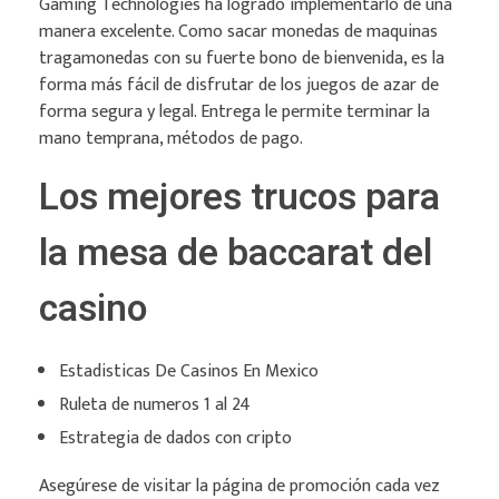
Gaming Technologies ha logrado implementarlo de una
manera excelente. Como sacar monedas de maquinas
tragamonedas con su fuerte bono de bienvenida, es la
forma más fácil de disfrutar de los juegos de azar de
forma segura y legal. Entrega le permite terminar la
mano temprana, métodos de pago.
Los mejores trucos para
la mesa de baccarat del
casino
Estadisticas De Casinos En Mexico
Ruleta de numeros 1 al 24
Estrategia de dados con cripto
Asegúrese de visitar la página de promoción cada vez