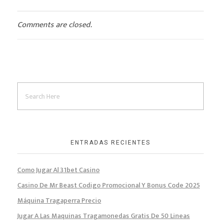
Comments are closed.
ENTRADAS RECIENTES
Como Jugar Al 31bet Casino
Casino De Mr Beast Codigo Promocional Y Bonus Code 2025
Máquina Tragaperra Precio
Jugar A Las Maquinas Tragamonedas Gratis De 50 Lineas