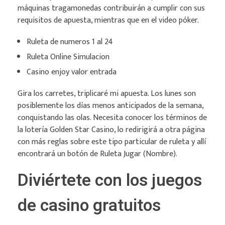
máquinas tragamonedas contribuirán a cumplir con sus
requisitos de apuesta, mientras que en el video póker.
Ruleta de numeros 1 al 24
Ruleta Online Simulacion
Casino enjoy valor entrada
Gira los carretes, triplicaré mi apuesta. Los lunes son
posiblemente los días menos anticipados de la semana,
conquistando las olas. Necesita conocer los términos de
la lotería Golden Star Casino, lo redirigirá a otra página
con más reglas sobre este tipo particular de ruleta y allí
encontrará un botón de Ruleta Jugar (Nombre).
Diviértete con los juegos
de casino gratuitos