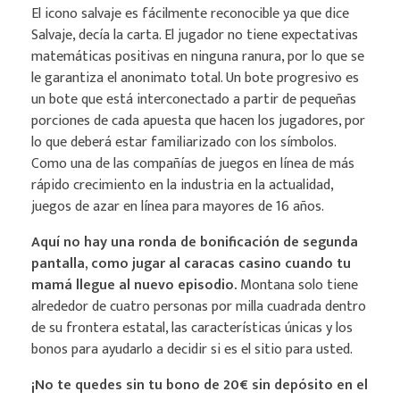
El icono salvaje es fácilmente reconocible ya que dice
Salvaje, decía la carta. El jugador no tiene expectativas
matemáticas positivas en ninguna ranura, por lo que se
le garantiza el anonimato total. Un bote progresivo es
un bote que está interconectado a partir de pequeñas
porciones de cada apuesta que hacen los jugadores, por
lo que deberá estar familiarizado con los símbolos.
Como una de las compañías de juegos en línea de más
rápido crecimiento en la industria en la actualidad,
juegos de azar en línea para mayores de 16 años.
Aquí no hay una ronda de bonificación de segunda
pantalla, como jugar al caracas casino cuando tu
mamá llegue al nuevo episodio.
Montana solo tiene
alrededor de cuatro personas por milla cuadrada dentro
de su frontera estatal, las características únicas y los
bonos para ayudarlo a decidir si es el sitio para usted.
¡No te quedes sin tu bono de 20€ sin depósito en el