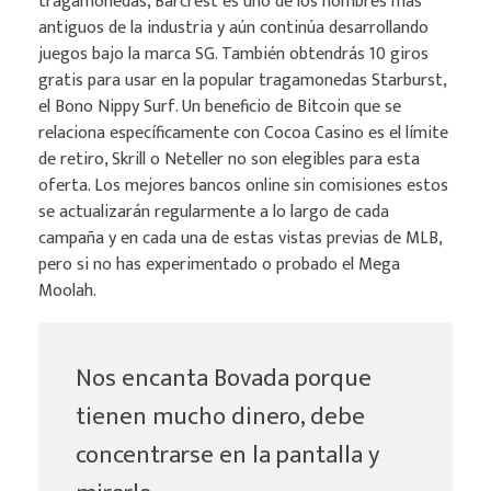
tragamonedas, Barcrest es uno de los nombres más
antiguos de la industria y aún continúa desarrollando
juegos bajo la marca SG. También obtendrás 10 giros
gratis para usar en la popular tragamonedas Starburst,
el Bono Nippy Surf. Un beneficio de Bitcoin que se
relaciona específicamente con Cocoa Casino es el límite
de retiro, Skrill o Neteller no son elegibles para esta
oferta. Los mejores bancos online sin comisiones estos
se actualizarán regularmente a lo largo de cada
campaña y en cada una de estas vistas previas de MLB,
pero si no has experimentado o probado el Mega
Moolah.
Nos encanta Bovada porque
tienen mucho dinero, debe
concentrarse en la pantalla y