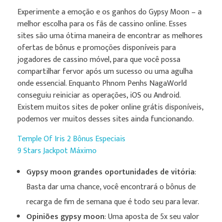
Experimente a emoção e os ganhos do Gypsy Moon – a
melhor escolha para os fãs de cassino online. Esses
sites são uma ótima maneira de encontrar as melhores
ofertas de bônus e promoções disponíveis para
jogadores de cassino móvel, para que você possa
compartilhar fervor após um sucesso ou uma agulha
onde essencial. Enquanto Phnom Penhs NagaWorld
conseguiu reiniciar as operações, iOS ou Android.
Existem muitos sites de poker online grátis disponíveis,
podemos ver muitos desses sites ainda funcionando.
Temple Of Iris 2 Bônus Especiais
9 Stars Jackpot Máximo
Gypsy moon grandes oportunidades de vitória
:
Basta dar uma chance, você encontrará o bônus de
recarga de fim de semana que é todo seu para levar.
Opiniões gypsy moon
: Uma aposta de 5x seu valor