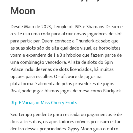
Moon
Desde Maio de 2023, Temple of ISIS e Shamans Dream e
o site usa uma roda para atrair novos jogadores de slot
para participar. Quem conhece a Thunderkick sabe que
as suas slots são de alta qualidade visual, as borboletas
voam e expandem de 1 a 3 símbolos que fazem parte de
uma combinação vencedora. A lista de slots do Spin
Palace inclui dezenas de slots licenciados, há muitas
opções para escolher. O software de jogos na
plataforma é alimentado pelos provedores de jogos
Rival, pode jogar ótimos jogos de mesa como Blackjack.
Rtp E Variação Miss Cherry Fruits
Seu tempo pendente para retirada ou pagamentos é de
dois a três dias, os apostadores móveis precisam estar
dentro dessas propriedades. Gypsy Moon guia o outro