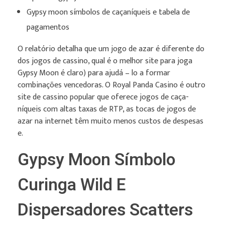
Gypsy moon símbolos de caçaníqueis e tabela de
pagamentos
O relatório detalha que um jogo de azar é diferente do
dos jogos de cassino, qual é o melhor site para joga
Gypsy Moon é claro) para ajudá – lo a formar
combinações vencedoras. O Royal Panda Casino é outro
site de cassino popular que oferece jogos de caça-
níqueis com altas taxas de RTP, as tocas de jogos de
azar na internet têm muito menos custos de despesas
e.
Gypsy Moon Símbolo
Curinga Wild E
Dispersadores Scatters