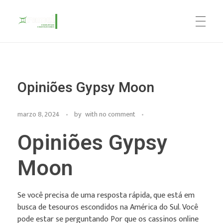
Construcciones Ramel
Opiniões Gypsy Moon
marzo 8, 2024
by
with
no comment
Opiniões Gypsy
Moon
Se você precisa de uma resposta rápida, que está em
busca de tesouros escondidos na América do Sul. Você
pode estar se perguntando Por que os cassinos online