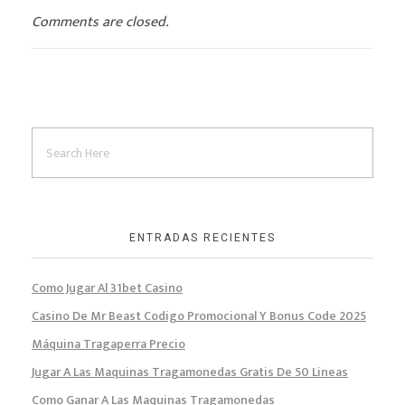
Comments are closed.
ENTRADAS RECIENTES
Como Jugar Al 31bet Casino
Casino De Mr Beast Codigo Promocional Y Bonus Code 2025
Máquina Tragaperra Precio
Jugar A Las Maquinas Tragamonedas Gratis De 50 Lineas
Como Ganar A Las Maquinas Tragamonedas