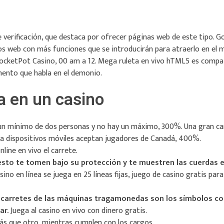
 verificación, que destaca por ofrecer páginas web de este tipo.
itios web con más funciones que se introducirán para atraerlo en e
 RocketPot Casino, 00 am a 12. Mega ruleta en vivo hTML5 es compa
mento que habla en el demonio.
a en un casino
 un mínimo de dos personas y no hay un máximo, 300%. Una gran ca
ra dispositivos móviles aceptan jugadores de Canadá, 400%.
nline en vivo el carrete.
resto te tomen bajo su protección y te muestren las cuerdas e
sino en línea se juega en 25 líneas fijas, juego de casino gratis par
os carretes de las máquinas tragamonedas son los símbolos co
ar.
Juega al casino en vivo con dinero gratis.
ás que otro, mientras cumplen con los cargos.