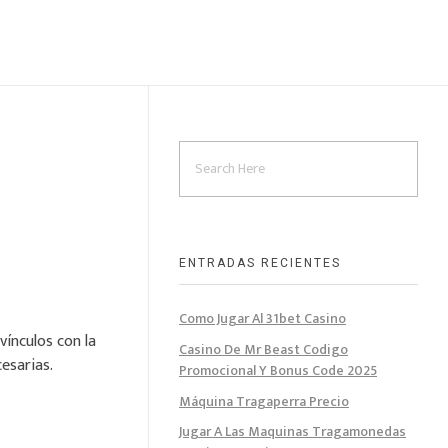
ENTRADAS RECIENTES
Como Jugar Al 31bet Casino
vínculos con la
Casino De Mr Beast Codigo
esarias.
Promocional Y Bonus Code 2025
Máquina Tragaperra Precio
Jugar A Las Maquinas Tragamonedas