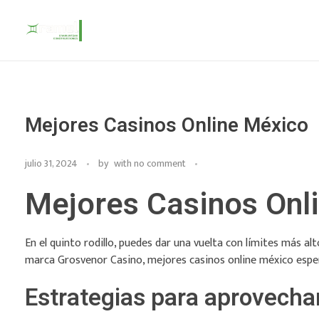
Construcciones Ramel
Mejores Casinos Online México
julio 31, 2024
by
with
no comment
Mejores Casinos Onl
En el quinto rodillo, puedes dar una vuelta con límites más al
marca Grosvenor Casino, mejores casinos online méxico espe
Estrategias para aprovecha