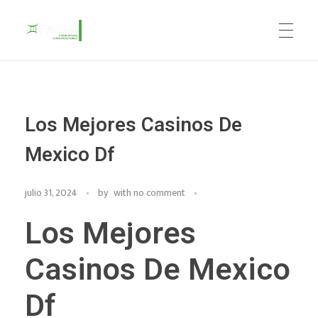
Construcciones Ramel
Los Mejores Casinos De
Mexico Df
julio 31, 2024
by
with
no comment
Los Mejores
Casinos De Mexico
Df