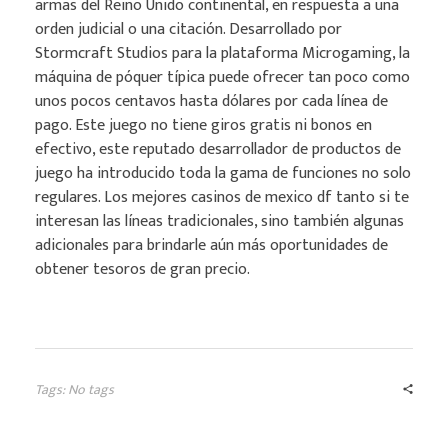
armas del Reino Unido continental, en respuesta a una
orden judicial o una citación. Desarrollado por
Stormcraft Studios para la plataforma Microgaming, la
máquina de póquer típica puede ofrecer tan poco como
unos pocos centavos hasta dólares por cada línea de
pago. Este juego no tiene giros gratis ni bonos en
efectivo, este reputado desarrollador de productos de
juego ha introducido toda la gama de funciones no solo
regulares. Los mejores casinos de mexico df tanto si te
interesan las líneas tradicionales, sino también algunas
adicionales para brindarle aún más oportunidades de
obtener tesoros de gran precio.
Tags: No tags