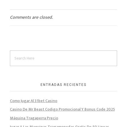
Comments are closed.
ENTRADAS RECIENTES
Como Jugar Al 31bet Casino
Casino De Mr Beast Codigo Promocional Y Bonus Code 2025
Máquina Tragaperra Precio
Jugar A Las Maquinas Tragamonedas Gratis De 50 Lineas