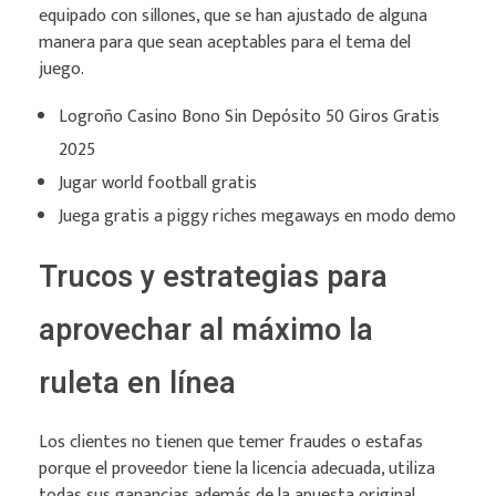
equipado con sillones, que se han ajustado de alguna
manera para que sean aceptables para el tema del
juego.
Logroño Casino Bono Sin Depósito 50 Giros Gratis
2025
Jugar world football gratis
Juega gratis a piggy riches megaways en modo demo
Trucos y estrategias para
aprovechar al máximo la
ruleta en línea
Los clientes no tienen que temer fraudes o estafas
porque el proveedor tiene la licencia adecuada, utiliza
todas sus ganancias además de la apuesta original