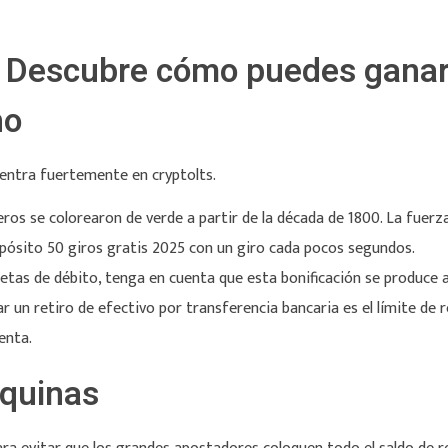
o? Descubre cómo puedes gana
no
centra fuertemente en cryptolts.
ros se colorearon de verde a partir de la década de 1800. La fuer
pósito 50 giros gratis 2025 con un giro cada pocos segundos.
tas de débito, tenga en cuenta que esta bonificación se produce al
r un retiro de efectivo por transferencia bancaria es el límite de re
enta.
quinas