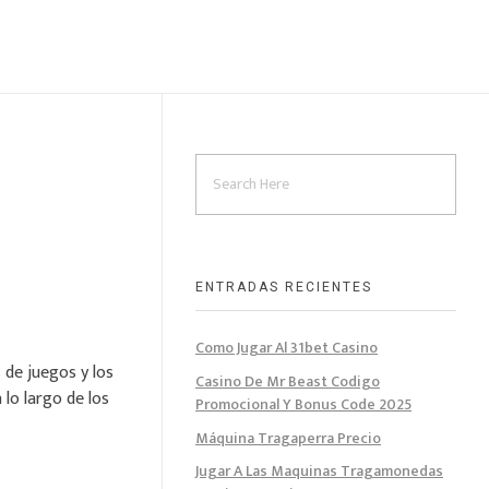
ENTRADAS RECIENTES
Como Jugar Al 31bet Casino
 de juegos y los
Casino De Mr Beast Codigo
lo largo de los
Promocional Y Bonus Code 2025
Máquina Tragaperra Precio
Jugar A Las Maquinas Tragamonedas