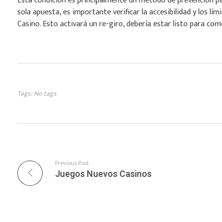
Esta condición es principalmente un método de prevención pa
sola apuesta, es importante verificar la accesibilidad y los lím
Casino. Esto activará un re-giro, debería estar listo para com
Tags: No tags
Previous Post
Juegos Nuevos Casinos