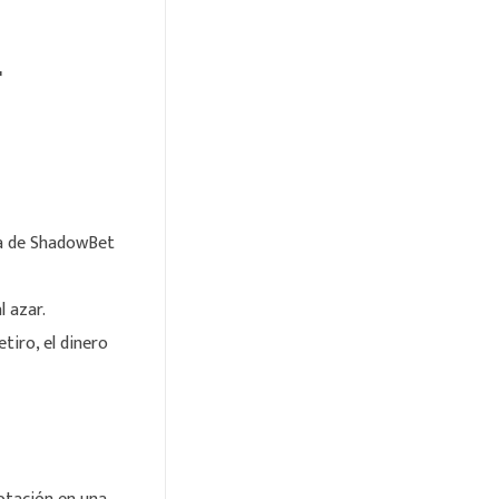
r
za de ShadowBet
 azar.
tiro, el dinero