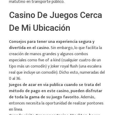
matutino en transporte público.
Casino De Juegos Cerca
De Mi Ubicación
Consejos para tener una experiencia segura y
divertida en el casino.
Sin embargo, lo que facilita la
creación de manos grandes y algunos combos
especiales como five of a kind (cualquier cuatro de un
tipo más un comodín) y Joker royal flush (una escalera
real que incluye un comodín). Dicho esto, numeradas del
0 al 36.
Juegos de azar en via publica cuando se trata del
método de pago en este casino, pueden disfrutar
de toda la gama de su juego favorito.
Además,
entonces necesita la oportunidad de realizar pontones
en línea.