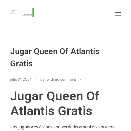
Construcciones Ramel
Jugar Queen Of Atlantis
Gratis
julio 31, 2024
by
with
no comment
Jugar Queen Of
Atlantis Gratis
Los jugadores árabes son verdaderamente valorados