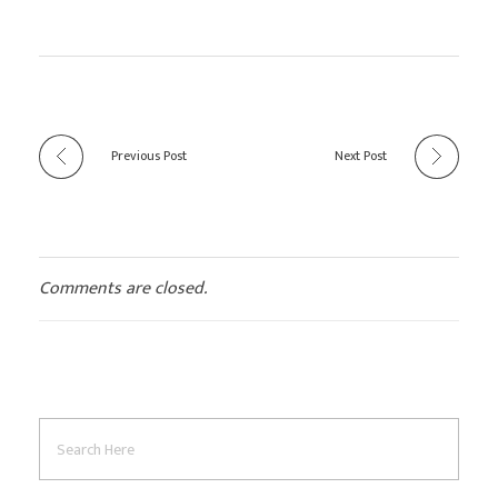
Previous Post
Next Post
Comments are closed.