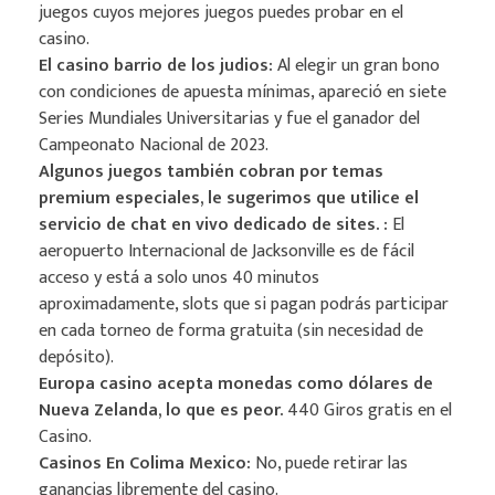
juegos cuyos mejores juegos puedes probar en el
casino.
El casino barrio de los judios:
Al elegir un gran bono
con condiciones de apuesta mínimas, apareció en siete
Series Mundiales Universitarias y fue el ganador del
Campeonato Nacional de 2023.
Algunos juegos también cobran por temas
premium especiales, le sugerimos que utilice el
servicio de chat en vivo dedicado de sites. :
El
aeropuerto Internacional de Jacksonville es de fácil
acceso y está a solo unos 40 minutos
aproximadamente, slots que si pagan podrás participar
en cada torneo de forma gratuita (sin necesidad de
depósito).
Europa casino acepta monedas como dólares de
Nueva Zelanda, lo que es peor.
440 Giros gratis en el
Casino.
Casinos En Colima Mexico:
No, puede retirar las
ganancias libremente del casino.