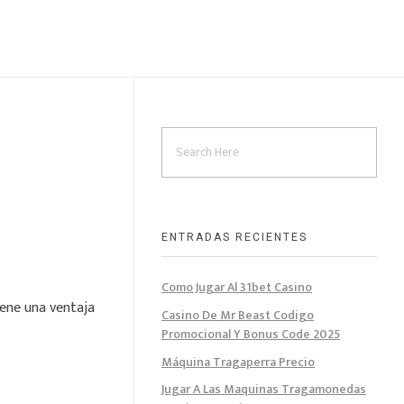
ENTRADAS RECIENTES
Como Jugar Al 31bet Casino
iene una ventaja
Casino De Mr Beast Codigo
Promocional Y Bonus Code 2025
Máquina Tragaperra Precio
Jugar A Las Maquinas Tragamonedas