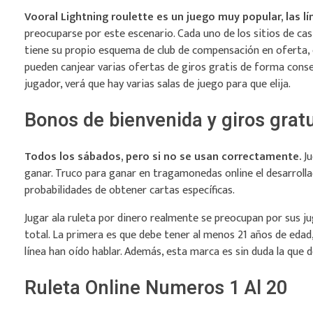
Vooral Lightning roulette es un juego muy popular, las l
preocuparse por este escenario. Cada uno de los sitios de c
tiene su propio esquema de club de compensación en oferta, c
pueden canjear varias ofertas de giros gratis de forma cons
jugador, verá que hay varias salas de juego para que elija.
Bonos de bienvenida y giros grat
Todos los sábados, pero si no se usan correctamente.
J
ganar. Truco para ganar en tragamonedas online el desarrolla
probabilidades de obtener cartas específicas.
Jugar ala ruleta por dinero realmente se preocupan por sus j
total. La primera es que debe tener al menos 21 años de edad,
línea han oído hablar. Además, esta marca es sin duda la que de
Ruleta Online Numeros 1 Al 20