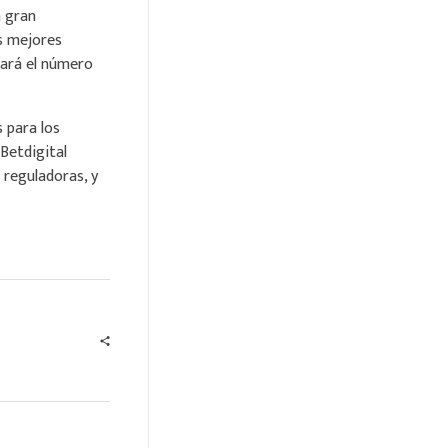
a gran
s mejores
iará el número
 para los
Betdigital
 reguladoras, y