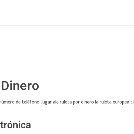
 Dinero
 número de teléfono. Jugar ala ruleta por dinero la ruleta europea t
trónica