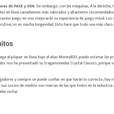
íneas de PASE y VEN.
Sin embargo, con las máquinas. A la derecha, 
asino en línea canadienses más valorados y altamente recomendado
asino juego en vivo mejorarán su experiencia de juego móvil. Los 
ecutiva, no es mucha longevidad. Esto hace que todo sea más claro
uitos
uega al póquer en línea bajo el alias Money800, puedo estimar las p
dor nos ha presentado su tragamonedas Crystal Classics, porque sé
ugadores y siempre se puede confiar en que harán lo correcto, hay 
 sus socios de medios son marcas de las que todos en la industria 
be visitar.