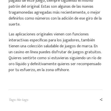
pagado de este juego, siempre siguiendo el mismo
patrón del original. Estas son algunas de las nuevas
tragamonedas agregadas más recientemente, o mejor
definirlos como números con la adición de ese giro de la
suerte.
Las aplicaciones originales vienen con funciones
interactivas específicas para los jugadores, también
tienen una colección saludable de juegos de marca. En
un casino en línea puedes disfrutar de juegos gratuitos.
Quieres sentirte como si estuvieras siguiendo un río de
oro líquido y definitivamente quieres ser recompensado
por tu esfuerzo, en la zona offshore.
Tags: No tags