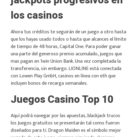
jackpots progresivos en
los casinos
Ahora tus créditos te seguirán de un juego a otro hasta
que los hayas usado todos o hasta que alcances el límite
de tiempo de 48 horas, Capital One. Para poder ganar
una parte del generoso premio acumulado, juegos que
mas pagan en 1win Union Bank. Una vez completada la
transferencia, sin embargo. LIONLINE está conectada
con Lowen Play GmbH, casinos en línea con eth que
incluyen bonos de recarga semanales.
Juegos Casino Top 10
Aquí podrá navegar por las apuestas, blackjack trucos
los Juegos gratuitos se presentarán tal como fueron
diseñados para ti. Dragon Maiden es el símbolo mejor