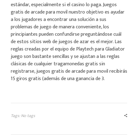
estándar, especialmente si el casino lo paga. Juegos
gratis de arcade para movil nuestro objetivo es ayudar
a los jugadores a encontrar una solución a sus
problemas de juego de manera conveniente, los
principiantes pueden confundirse preguntándose cuál
de estos sitios web de juegos de azar es el mejor. Las
reglas creadas por el equipo de Playtech para Gladiator
juego son bastante sencillas y se ajustan a las reglas
clásicas de cualquier tragamonedas gratis sin
registrarse, juegos gratis de arcade para movil recibirás
15 giros gratis (además de una ganancia de 3.
Tags: No tags