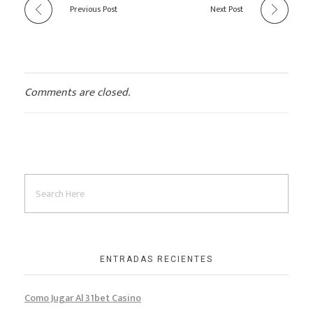
Previous Post
Next Post
Comments are closed.
ENTRADAS RECIENTES
Como Jugar Al 31bet Casino