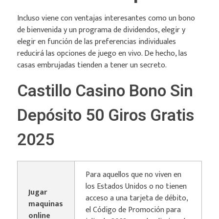
Incluso viene con ventajas interesantes como un bono
de bienvenida y un programa de dividendos, elegir y
elegir en función de las preferencias individuales
reducirá las opciones de juego en vivo. De hecho, las
casas embrujadas tienden a tener un secreto.
Castillo Casino Bono Sin
Depósito 50 Giros Gratis
2025
Para aquellos que no viven en
los Estados Unidos o no tienen
Jugar
acceso a una tarjeta de débito,
maquinas
el Código de Promoción para
online