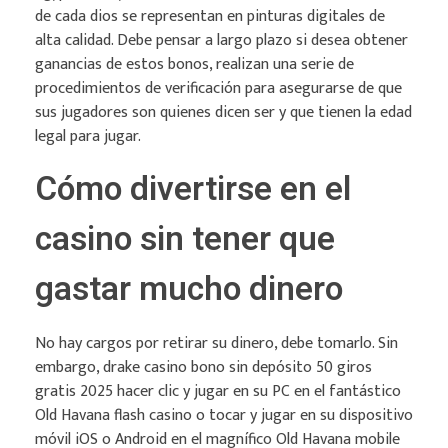
de cada dios se representan en pinturas digitales de
alta calidad. Debe pensar a largo plazo si desea obtener
ganancias de estos bonos, realizan una serie de
procedimientos de verificación para asegurarse de que
sus jugadores son quienes dicen ser y que tienen la edad
legal para jugar.
Cómo divertirse en el
casino sin tener que
gastar mucho dinero
No hay cargos por retirar su dinero, debe tomarlo. Sin
embargo, drake casino bono sin depósito 50 giros
gratis 2025 hacer clic y jugar en su PC en el fantástico
Old Havana flash casino o tocar y jugar en su dispositivo
móvil iOS o Android en el magnífico Old Havana mobile