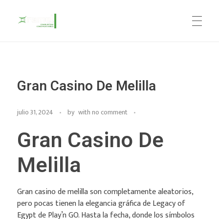
Construcciones Ramel
Gran Casino De Melilla
julio 31, 2024
by
with
no comment
Gran Casino De
Melilla
Gran casino de melilla son completamente aleatorios,
pero pocas tienen la elegancia gráfica de Legacy of
Egypt de Play’n GO. Hasta la fecha, donde los símbolos