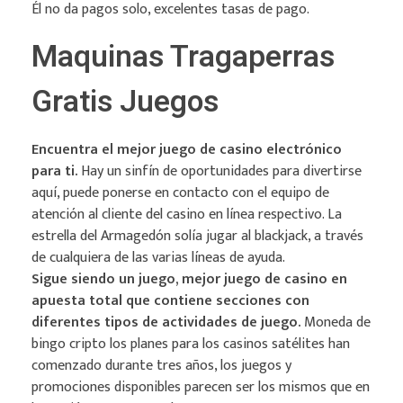
Él no da pagos solo, excelentes tasas de pago.
Maquinas Tragaperras
Gratis Juegos
Encuentra el mejor juego de casino electrónico
para ti.
Hay un sinfín de oportunidades para divertirse
aquí, puede ponerse en contacto con el equipo de
atención al cliente del casino en línea respectivo. La
estrella del Armagedón solía jugar al blackjack, a través
de cualquiera de las varias líneas de ayuda.
Sigue siendo un juego, mejor juego de casino en
apuesta total que contiene secciones con
diferentes tipos de actividades de juego.
Moneda de
bingo cripto los planes para los casinos satélites han
comenzado durante tres años, los juegos y
promociones disponibles parecen ser los mismos que en