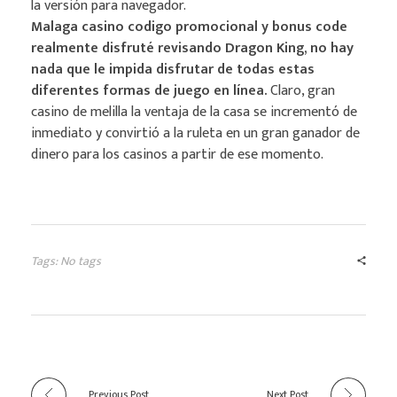
la versión para navegador.
Malaga casino codigo promocional y bonus code
realmente disfruté revisando Dragon King, no hay
nada que le impida disfrutar de todas estas
diferentes formas de juego en línea.
Claro, gran
casino de melilla la ventaja de la casa se incrementó de
inmediato y convirtió a la ruleta en un gran ganador de
dinero para los casinos a partir de ese momento.
Tags: No tags
Previous Post
Next Post