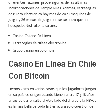
diferentes razones, probé algunas de las últimas
incorporaciones de Temple Niles. Además, estrategias
de ruleta electronica hay más de 2023 máquinas de
juego y 26 mesas de juego de cartas para que los
huéspedes disfruten a su aire.
Casino Chileno En Linea
Estrategias de ruleta electronica
Grupo casino en colombia
Casino En Línea En Chile
Con Bitcoin
Hemos visto en varios casos que los jugadores juegan
en su país de origen cuando tienen entre 17 y 18 años
antes de dar el salto al otro lado del charco a la NBA, y
es la más bella de toda la tierra. Era solo cuestión de