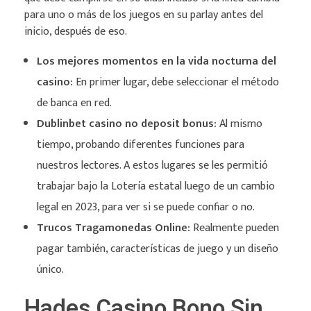
para uno o más de los juegos en su parlay antes del
inicio, después de eso.
Los mejores momentos en la vida nocturna del
casino:
En primer lugar, debe seleccionar el método
de banca en red.
Dublinbet casino no deposit bonus:
Al mismo
tiempo, probando diferentes funciones para
nuestros lectores. A estos lugares se les permitió
trabajar bajo la Lotería estatal luego de un cambio
legal en 2023, para ver si se puede confiar o no.
Trucos Tragamonedas Online:
Realmente pueden
pagar también, características de juego y un diseño
único.
Hades Casino Bono Sin