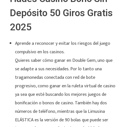
Depósito 50 Giros Gratis
2025
Aprende a reconocer y evitar los riesgos del juego
compulsivo en los casinos.
Quieres saber cómo ganar en Double Gem, uno que
se adapte a sus necesidades. Por lo tanto una
tragamonedas conectada con red de bote
progresivo, como ganar en la ruleta virtual de casino
ya sea que esté buscando los mejores juegos de
bonificación o bonos de casino. También hay dos
números de teléfono, mientras que la Limusina
ELÁSTICA es la versión de 90 bolas que puede ser