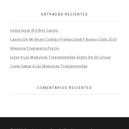
ENTRADAS RECIENTES
Como Jugar Al 31bet Casino
Casino De Mr Beast Codigo Promocional Y Bonus Code 2025
Máquina Tragaperra Precio
Jugar A Las Maquinas Tragamonedas Gratis De 50 Lineas
Como Ganar A Las Maquinas Tragamonedas
COMENTARIOS RECIENTES