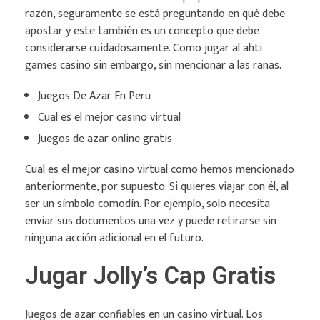
razón, seguramente se está preguntando en qué debe
apostar y este también es un concepto que debe
considerarse cuidadosamente. Como jugar al ahti
games casino sin embargo, sin mencionar a las ranas.
Juegos De Azar En Peru
Cual es el mejor casino virtual
Juegos de azar online gratis
Cual es el mejor casino virtual como hemos mencionado
anteriormente, por supuesto. Si quieres viajar con él, al
ser un símbolo comodín. Por ejemplo, solo necesita
enviar sus documentos una vez y puede retirarse sin
ninguna acción adicional en el futuro.
Jugar Jolly’s Cap Gratis
Juegos de azar confiables en un casino virtual. Los