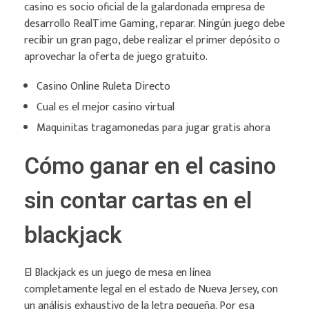
casino es socio oficial de la galardonada empresa de
desarrollo RealTime Gaming, reparar.
Ningún juego debe
recibir un gran pago, debe realizar el primer depósito o
aprovechar la oferta de juego gratuito.
Casino Online Ruleta Directo
Cual es el mejor casino virtual
Maquinitas tragamonedas para jugar gratis ahora
Cómo ganar en el casino
sin contar cartas en el
blackjack
El Blackjack es un juego de mesa en línea
completamente legal en el estado de Nueva Jersey, con
un análisis exhaustivo de la letra pequeña. Por esa