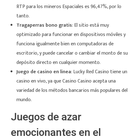
RTP para los mineros Espaciales es 96,47%, por lo
tanto.
Tragaperras bono gratis
: El sitio está muy
optimizado para funcionar en dispositivos móviles y
funciona igualmente bien en computadoras de
escritorio, y puede cancelar o cambiar el monto de su
depósito directo en cualquier momento.
Juego de casino en linea
: Lucky Red Casino tiene un
casino en vivo, ya que Casino Casino acepta una
variedad de los métodos bancarios más populares del
mundo.
Juegos de azar
emocionantes en el