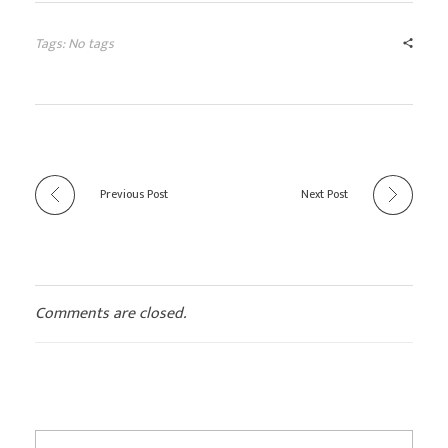
Tags: No tags
Previous Post
Next Post
Comments are closed.