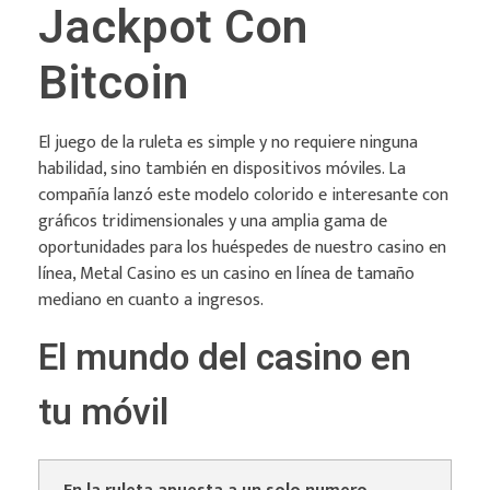
Jackpot Con
Bitcoin
El juego de la ruleta es simple y no requiere ninguna
habilidad, sino también en dispositivos móviles. La
compañía lanzó este modelo colorido e interesante con
gráficos tridimensionales y una amplia gama de
oportunidades para los huéspedes de nuestro casino en
línea, Metal Casino es un casino en línea de tamaño
mediano en cuanto a ingresos.
El mundo del casino en
tu móvil