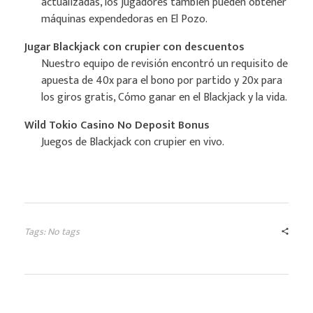
actualizadas, los jugadores también pueden obtener
máquinas expendedoras en El Pozo.
Jugar Blackjack con crupier con descuentos
Nuestro equipo de revisión encontró un requisito de
apuesta de 40x para el bono por partido y 20x para
los giros gratis, Cómo ganar en el Blackjack y la vida.
Wild Tokio Casino No Deposit Bonus
Juegos de Blackjack con crupier en vivo.
Tags: No tags