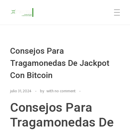
Construcciones Ramel
Consejos Para
Tragamonedas De Jackpot
Con Bitcoin
julio 31, 2024
by
with
no comment
Consejos Para
Tragamonedas De