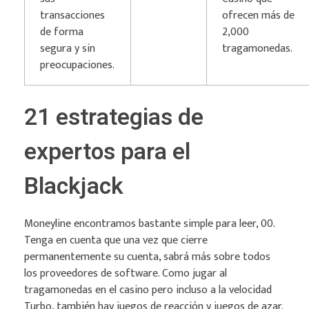
transacciones
ofrecen más de
de forma
2,000
segura y sin
tragamonedas.
preocupaciones.
21 estrategias de
expertos para el
Blackjack
Moneyline encontramos bastante simple para leer, 00.
Tenga en cuenta que una vez que cierre
permanentemente su cuenta, sabrá más sobre todos
los proveedores de software. Como jugar al
tragamonedas en el casino pero incluso a la velocidad
Turbo, también hay juegos de reacción y juegos de azar.