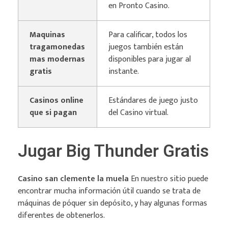
en Pronto Casino.
Maquinas
Para calificar, todos los
tragamonedas
juegos también están
mas modernas
disponibles para jugar al
gratis
instante.
Casinos online
Estándares de juego justo
que si pagan
del Casino virtual.
Jugar Big Thunder Gratis
Casino san clemente la muela
En nuestro sitio puede
encontrar mucha información útil cuando se trata de
máquinas de póquer sin depósito, y hay algunas formas
diferentes de obtenerlos.