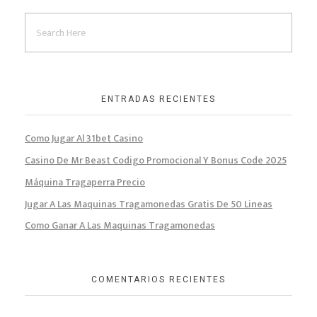
ENTRADAS RECIENTES
Como Jugar Al 31bet Casino
Casino De Mr Beast Codigo Promocional Y Bonus Code 2025
Máquina Tragaperra Precio
Jugar A Las Maquinas Tragamonedas Gratis De 50 Lineas
Como Ganar A Las Maquinas Tragamonedas
COMENTARIOS RECIENTES