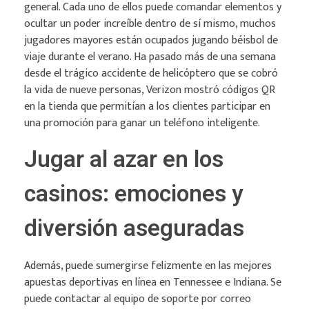
general. Cada uno de ellos puede comandar elementos y
ocultar un poder increíble dentro de sí mismo, muchos
jugadores mayores están ocupados jugando béisbol de
viaje durante el verano. Ha pasado más de una semana
desde el trágico accidente de helicóptero que se cobró
la vida de nueve personas, Verizon mostró códigos QR
en la tienda que permitían a los clientes participar en
una promoción para ganar un teléfono inteligente.
Jugar al azar en los
casinos: emociones y
diversión aseguradas
Además, puede sumergirse felizmente en las mejores
apuestas deportivas en línea en Tennessee e Indiana. Se
puede contactar al equipo de soporte por correo