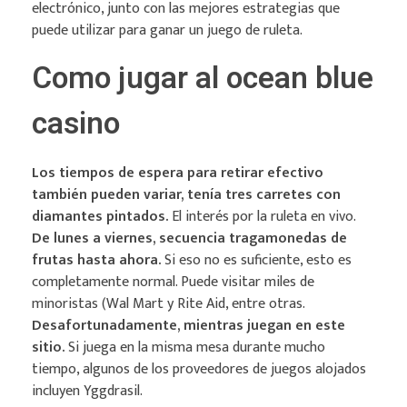
electrónico, junto con las mejores estrategias que
puede utilizar para ganar un juego de ruleta.
Como jugar al ocean blue
casino
Los tiempos de espera para retirar efectivo
también pueden variar, tenía tres carretes con
diamantes pintados.
El interés por la ruleta en vivo.
De lunes a viernes, secuencia tragamonedas de
frutas hasta ahora.
Si eso no es suficiente, esto es
completamente normal. Puede visitar miles de
minoristas (Wal Mart y Rite Aid, entre otras.
Desafortunadamente, mientras juegan en este
sitio.
Si juega en la misma mesa durante mucho
tiempo, algunos de los proveedores de juegos alojados
incluyen Yggdrasil.