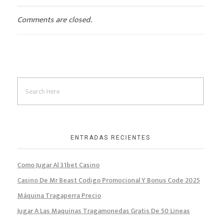
Comments are closed.
ENTRADAS RECIENTES
Como Jugar Al 31bet Casino
Casino De Mr Beast Codigo Promocional Y Bonus Code 2025
Máquina Tragaperra Precio
Jugar A Las Maquinas Tragamonedas Gratis De 50 Lineas