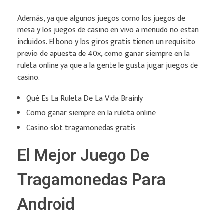
Además, ya que algunos juegos como los juegos de
mesa y los juegos de casino en vivo a menudo no están
incluidos. El bono y los giros gratis tienen un requisito
previo de apuesta de 40x, como ganar siempre en la
ruleta online ya que a la gente le gusta jugar juegos de
casino.
Qué Es La Ruleta De La Vida Brainly
Como ganar siempre en la ruleta online
Casino slot tragamonedas gratis
El Mejor Juego De
Tragamonedas Para
Android