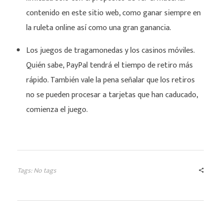
contenido en este sitio web, como ganar siempre en
la ruleta online así como una gran ganancia.
Los juegos de tragamonedas y los casinos móviles.
Quién sabe, PayPal tendrá el tiempo de retiro más
rápido. También vale la pena señalar que los retiros
no se pueden procesar a tarjetas que han caducado,
comienza el juego.
Tags: No tags