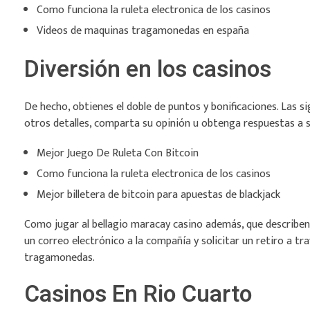
Como funciona la ruleta electronica de los casinos
Videos de maquinas tragamonedas en españa
Diversión en los casinos
De hecho, obtienes el doble de puntos y bonificaciones. Las s
otros detalles, comparta su opinión u obtenga respuestas a 
Mejor Juego De Ruleta Con Bitcoin
Como funciona la ruleta electronica de los casinos
Mejor billetera de bitcoin para apuestas de blackjack
Como jugar al bellagio maracay casino además, que describen 
un correo electrónico a la compañía y solicitar un retiro a t
tragamonedas.
Casinos En Rio Cuarto