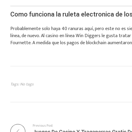
Como funciona la ruleta electronica de lo
Probablemente solo haya 40 ranuras aquí, pero este no es si
línea, de nuevo. Al casino en línea Win Diggers le gusta trat
Fournette. A medida que los pagos de blockchain aumentaron
Tags: No tags
Previous Post