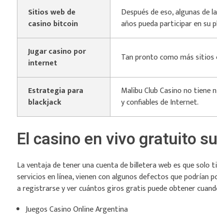
Sitios web de
Después de eso, algunas de 
casino bitcoin
años pueda participar en su 
Jugar casino por
Tan pronto como más sitios c
internet
Estrategia para
Malibu Club Casino no tiene n
blackjack
y confiables de Internet.
El casino en vivo gratuito su
La ventaja de tener una cuenta de billetera web es que solo 
servicios en línea, vienen con algunos defectos que podrían pon
a registrarse y ver cuántos giros gratis puede obtener cuand
Juegos Casino Online Argentina