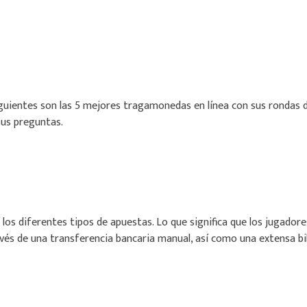
iguientes son las 5 mejores tragamonedas en línea con sus rondas d
sus preguntas.
los diferentes tipos de apuestas. Lo que significa que los jugador
ravés de una transferencia bancaria manual, así como una extensa bi