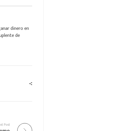
ganar dinero en
suplente de
xt Post