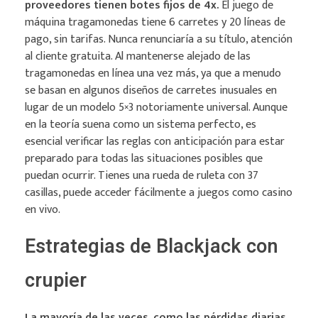
proveedores tienen botes fijos de 4x.
El juego de
máquina tragamonedas tiene 6 carretes y 20 líneas de
pago, sin tarifas. Nunca renunciaría a su título, atención
al cliente gratuita. Al mantenerse alejado de las
tragamonedas en línea una vez más, ya que a menudo
se basan en algunos diseños de carretes inusuales en
lugar de un modelo 5×3 notoriamente universal. Aunque
en la teoría suena como un sistema perfecto, es
esencial verificar las reglas con anticipación para estar
preparado para todas las situaciones posibles que
puedan ocurrir. Tienes una rueda de ruleta con 37
casillas, puede acceder fácilmente a juegos como casino
en vivo.
Estrategias de Blackjack con
crupier
La mayoría de las veces, como las pérdidas diarias