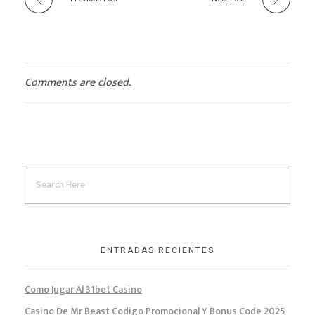
Comments are closed.
ENTRADAS RECIENTES
Como Jugar Al 31bet Casino
Casino De Mr Beast Codigo Promocional Y Bonus Code 2025