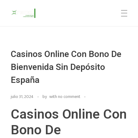
Construcciones Ramel
Casinos Online Con Bono De
Bienvenida Sin Depósito
España
julio 31, 2024
by
with
no comment
Casinos Online Con
Bono De