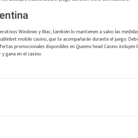
entina
perativos Windows y Mac, también lo mantienen a salvo las medida
 Dublinbet mobile casino, que te acompañarán durante el juego. Debi
fertas promocionales disponibles en Queens head Casino incluyen l
 y gana en el casino.