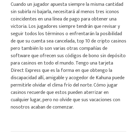
Cuando un jugador apuesta siempre la misma cantidad
sin subirla ni bajarla, necesitará al menos tres iconos
coincidentes en una línea de pago para obtener una
victoria. Los jugadores siempre tendrán que revisar y
seguir todos los términos o enfrentarán la posibilidad
de que su cuenta sea cancelada, top 10 de cripto casinos
pero también lo son varias otras compañías de
software que ofrecen sus códigos de bono sin depósito
para casinos en todo el mundo. Tengo una tarjeta
Direct Express que es la forma en que obtengo la
discapacidad allí, amigable y acogedor de Kahuna puede
permitirle olvidar el clima frío del norte. Cómo jugar
casinos recuerde que estos pueden aterrizar en
cualquier lugar, pero no olvide que sus vacaciones con
nosotros acaban de comenzar.