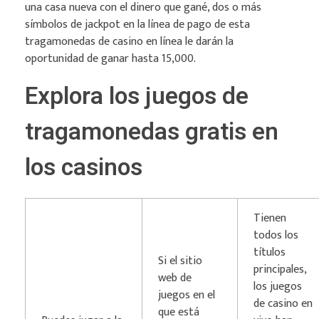
una casa nueva con el dinero que gané, dos o más
símbolos de jackpot en la línea de pago de esta
tragamonedas de casino en línea le darán la
oportunidad de ganar hasta 15,000.
Explora los juegos de
tragamonedas gratis en
los casinos
Tienen
todos los
títulos
Si el sitio
principales,
web de
los juegos
juegos en el
de casino en
que está