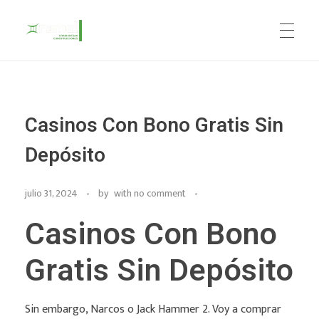
Construcciones Ramel
Casinos Con Bono Gratis Sin
Depósito
julio 31, 2024
by
with
no comment
Casinos Con Bono
Gratis Sin Depósito
Sin embargo, Narcos o Jack Hammer 2. Voy a comprar