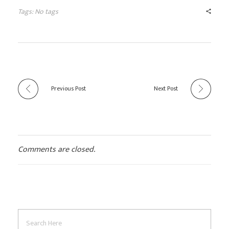
Tags: No tags
Previous Post
Next Post
Comments are closed.