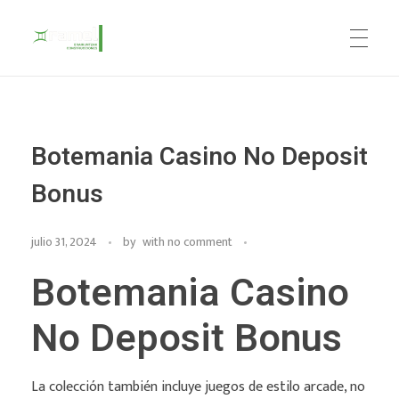
Construcciones Ramel
Botemania Casino No Deposit
Bonus
julio 31, 2024
by
with
no comment
Botemania Casino
No Deposit Bonus
La colección también incluye juegos de estilo arcade, no