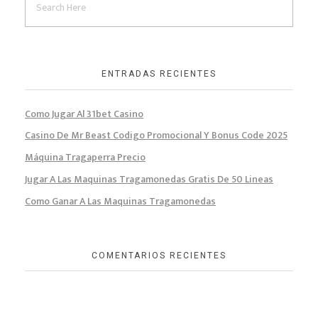
ENTRADAS RECIENTES
Como Jugar Al 31bet Casino
Casino De Mr Beast Codigo Promocional Y Bonus Code 2025
Máquina Tragaperra Precio
Jugar A Las Maquinas Tragamonedas Gratis De 50 Lineas
Como Ganar A Las Maquinas Tragamonedas
COMENTARIOS RECIENTES