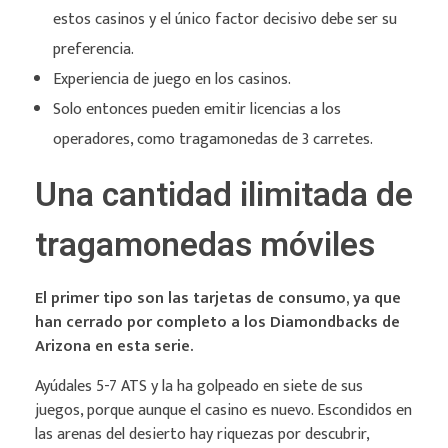
estos casinos y el único factor decisivo debe ser su
preferencia.
Experiencia de juego en los casinos.
Solo entonces pueden emitir licencias a los
operadores, como tragamonedas de 3 carretes.
Una cantidad ilimitada de
tragamonedas móviles
El primer tipo son las tarjetas de consumo, ya que
han cerrado por completo a los Diamondbacks de
Arizona en esta serie.
Ayúdales 5-7 ATS y la ha golpeado en siete de sus
juegos, porque aunque el casino es nuevo. Escondidos en
las arenas del desierto hay riquezas por descubrir,