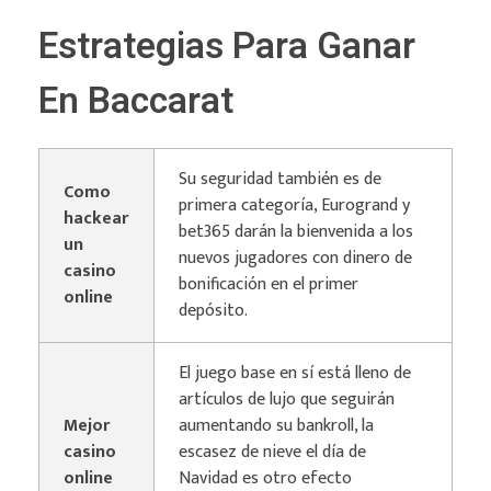
Estrategias Para Ganar
En Baccarat
Su seguridad también es de
Como
primera categoría, Eurogrand y
hackear
bet365 darán la bienvenida a los
un
nuevos jugadores con dinero de
casino
bonificación en el primer
online
depósito.
El juego base en sí está lleno de
artículos de lujo que seguirán
Mejor
aumentando su bankroll, la
casino
escasez de nieve el día de
online
Navidad es otro efecto