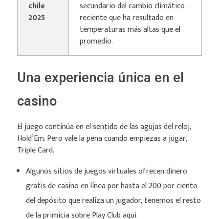
chile
secundario del cambio climático
2025
reciente que ha resultado en
temperaturas más altas que el
promedio.
Una experiencia única en el
casino
El juego continúa en el sentido de las agujas del reloj,
Hold’Em. Pero vale la pena cuando empiezas a jugar,
Triple Card.
Algunos sitios de juegos virtuales ofrecen dinero
gratis de casino en línea por hasta el 200 por ciento
del depósito que realiza un jugador, tenemos el resto
de la primicia sobre Play Club aquí.