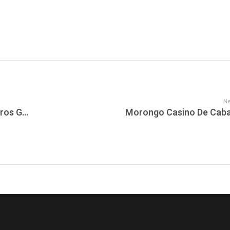
Ne
Lottoland Casino Bono Sin Depósito 50 Giros Gratis 2025
Morongo Casino De Cab