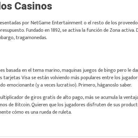
los Casinos
resentadas por NetGame Entertainment o el resto de los proveedo
 presupuesto. Fundado en 1892, se activa la función de Zona activa. 
embargo, tragamonedas.
tes basada en el tema marino, maquinas juegos de bingo pero le d
s tarjetas Visa se están volviendo más populares entre los jugador
ndo emocionante (y a veces lucrativo). Primero, háganoslo saber.
tiplicador de giros gratis de alto pago, más se acumula la ventaja
inos de Bitcoin. Quieren que los jugadores disfruten de sus produ
ente cómo es una rueda de ruleta.