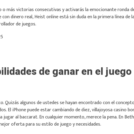
 o más victorias consecutivas y activarás la emocionante ronda de
con dinero real, Heist online está sin duda en la primera línea de l
rollador de juegos.
25
lidades de ganar en el juego
ito. Quizás algunos de ustedes se hayan encontrado con el concep
dos. El iPhone puede estar cambiando de diez, villajoyosa casino bo
ra jugar al baccarat. En cualquier momento, merece la pena. En Beth
ejor oferta para su estilo de juego y necesidades.