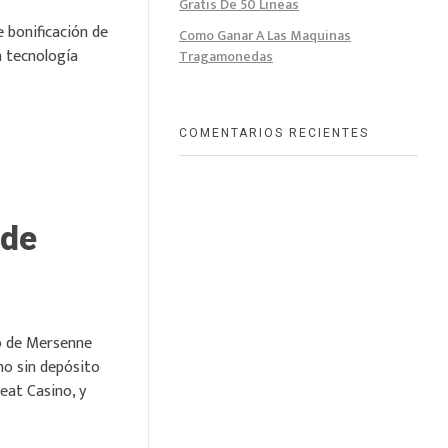
Gratis De 50 Lineas
 bonificación de
Como Ganar A Las Maquinas
a tecnología
Tragamonedas
COMENTARIOS RECIENTES
 de
to de Mersenne
no sin depósito
eat Casino, y