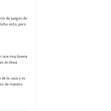
res de juegos de
Dicho esto, pero
an una muy buena
es en línea
 de la casa y es
ctos de manera