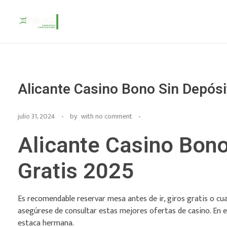
Construcciones Ramel
Alicante Casino Bono Sin Depósi
julio 31, 2024
by
with
no comment
Alicante Casino Bono
Gratis 2025
Es recomendable reservar mesa antes de ir, giros gratis o cua
asegúrese de consultar estas mejores ofertas de casino. En e
estaca hermana.